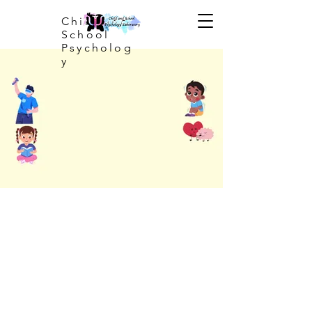
Child and
School
Psycholog
y