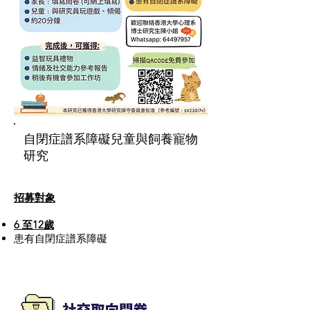
自閉症譜系障礙兒童與飼養寵物
研究
招募對象
6 至12歲
患有自閉症譜系障礙