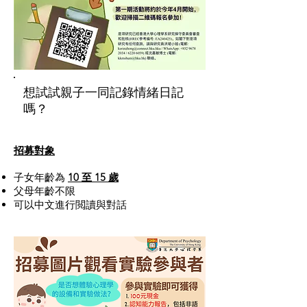
想試試親子一同記錄情緒日記
嗎？
招募對象
子女年齡為
10
至 15 歲
父母年齡不限
可以中文進行閲讀與對話