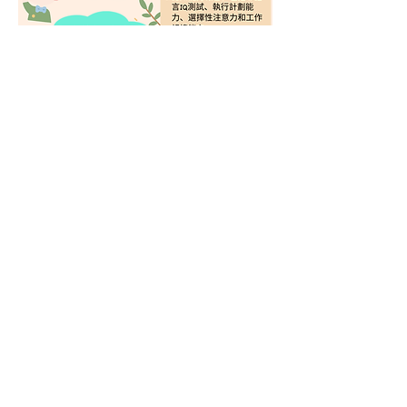
招募圖片觀看實驗參與者
招募對象
年齡在
12 至 14 歲
視力正常/矯正至正常
（即戴隱形眼鏡或無