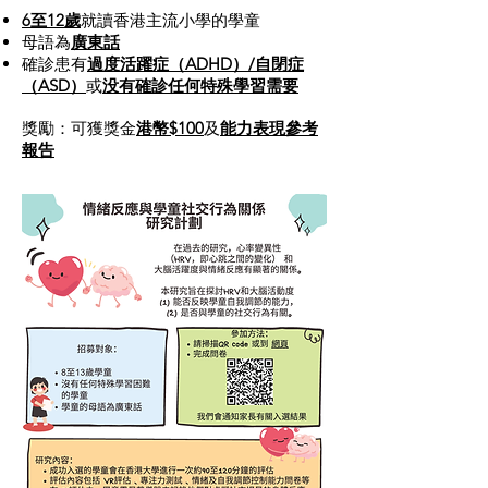
6至12歲
就讀香港主流小學的學童
母語為
廣東話
確診患有
過度活躍症（ADHD）/自閉症
（ASD）
或
没有確診任何特殊學習需要
獎勵：可獲獎金
港幣$100
及
能力表現參考
報告